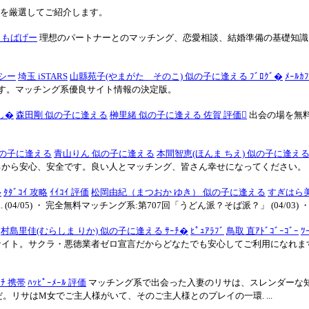
トを厳選してご紹介します。
 もばげー
理想のパートナーとのマッチング、恋愛相談、結婚準備の基礎知識
シー
埼玉 iSTARS
山縣苑子(やまがた そのこ) 似の子に逢える ﾌﾞﾛｸﾞ�
ﾒｰﾙ
す。マッチング系優良サイト情報の決定版。
し�
森田剛 似の子に逢える
榊里緒 似の子に逢える 佐賀 評価
出会の場を無
似の子に逢える
青山りん 似の子に逢える
本間智恵(ほんま ちえ) 似の子に逢える
るから安心、安全です。良い人とマッチング、皆さん幸せになってください。
�
ﾀﾀﾞｺｲ 攻略
ｲｲｺｲ 評価
松岡由紀（まつおか ゆき） 似の子に逢える
すぎはら
4/05) ・ 完全無料マッチング系:第707回「うどん派？そば派？」 (04/03)
村島里佳(むらしま りか) 似の子に逢える ｻｰﾁ�
ﾋﾟｭｱﾗﾌﾞ
鳥取 直ｱﾄﾞｺﾞｰｺﾞｰ
ﾂ
サイト。サクラ・悪徳業者ゼロ宣言だからどなたでも安心してご利用になれま
ｰﾁ 携帯
ﾊｯﾋﾟｰﾒｰﾙ 評価
マッチング系で出会った入妻のリサは、スレンダーな知的
だ。リサはM女でご主人様がいて、そのご主人様とのプレイの一環. ...