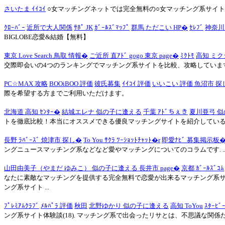
さいたま ｲｲｺｲ
○女マッチングネットでは完全無料の○女マッチング系サイ
ｸﾛｰﾊﾞｰ
近所で大人関係
ｻﾎﾟ JK
ｶﾞｰﾙｽﾞﾏｯﾌﾟ
群馬 ただこい HP�
ｾﾚﾌﾞ
神奈川
BIGLOBE恋愛&結婚【無料】
東京 Love Search 鳥取 情報�
ご近所 直ｱﾄﾞ gogo 東京 page�
ﾐｸﾄﾓ
高知 ミク
交際即会いの4つのランキングでマッチング系サイトを比較、攻略していま
PC☆MAX 攻略
BOOiBOO 評価
彼氏募集
ｲｲｺｲ 評価
いいこい 評価 魚沼市 探
際を希望する方までご利用いただけます。
北海道 高知 ｾﾝﾀｰ�
結城エレナ 似の子に逢える
千葉 ｱﾄﾞちぇき
夏川亜弓 
トを徹底比較！本当にオススメできる優良マッチングサイトを紹介してい
長野 ﾗﾊﾞｰｽﾞ 焼津市 探し�
To You ｻｸﾗ ﾂｰｼｮｯﾄﾁｬｯﾄ�r
即愛ﾅﾋﾞ 募集掲示板
ングニュースマッチング系などなど愛やマッチングについてのコラムです. ... (0
山田由美子（やまだ ゆみこ） 似の子に逢える 長井市 page�
京都 ｶﾞｰﾙｽﾞｺﾑ
なたに素敵なマッチングを提供する完全無料で恋愛が出来るマッチング系
ング系サイト ...
ﾌﾟﾚﾐｱﾑｸﾗﾌﾞ
ﾒﾙﾊﾟﾗ 評価
秋田
北野ゆかり 似の子に逢える
高知 ToYou
ｽﾀｰﾋﾞ
ング系サイト体験談(18). マッチング系で出会ったリサとは、不思議な関係