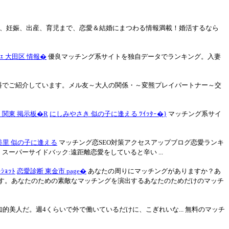
、妊娠、出産、育児まで、恋愛＆結婚にまつわる情報満載！婚活するなら
ｶﾌｪ 大田区 情報�
優良マッチング系サイトを独自データでランキング。入妻
料でご紹介しています。メル友～大人の関係・～変熊プレイパートナー～交
 関東 掲示板�R
にしみやさき 似の子に逢える ﾂｲｯﾀｰ�}
マッチング系サイ
美里 似の子に逢える
マッチング恋SEO対策アクセスアップブログ恋愛ランキ
 ・ スーパーサイドバック:遠距離恋愛をしていると辛い ...
ｰｼｮｯﾄ
恋愛診断 東金市 page�
あなたの周りにマッチングがありますか？あ
す。あなたのための素敵なマッチングを演出するあなたのためだけのマッチ
美人だ。週4くらいで外で働いているだけに、こぎれいな... 無料のマッチ