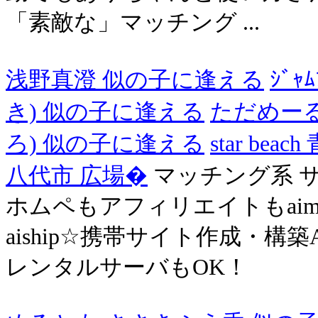
「素敵な」マッチング ...
浅野真澄 似の子に逢える
ｼﾞｬ
き) 似の子に逢える
ただめーる
ろ) 似の子に逢える
star beac
八代市 広場�
マッチング系 
ホムペもアフィリエイトもai
aiship☆携帯サイト作成・構
レンタルサーバもOK！