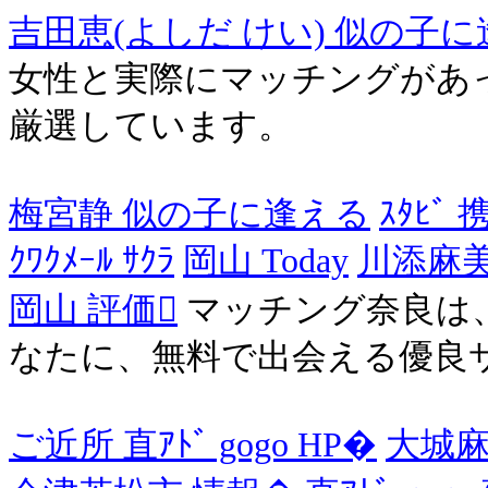
吉田恵(よしだ けい) 似の子
女性と実際にマッチングがあ
厳選しています。
梅宮静 似の子に逢える
ｽﾀﾋﾞ 
ｸﾜｸﾒｰﾙ ｻｸﾗ
岡山 Today
川添麻美
岡山 評価
マッチング奈良は
なたに、無料で出会える優良
ご近所 直ｱﾄﾞ gogo HP�
大城麻