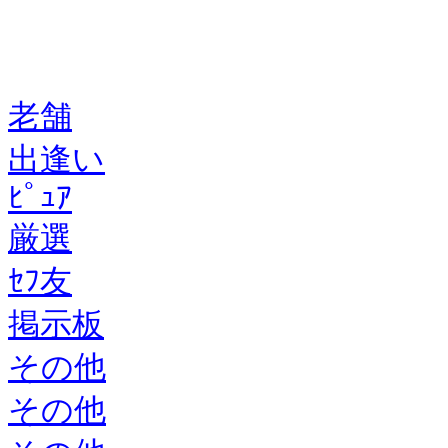
老舗
出逢い
ﾋﾟｭｱ
厳選
ｾﾌ友
掲示板
その他
その他