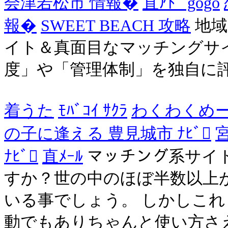
会津若松市 情報�
直ｱﾄﾞ gogo
報�
SWEET BEACH 攻略
地域
イト＆真面目なマッチングサ
度」や「管理体制」を独自に
着うた
ﾓﾊﾞｺｲ ｻｸﾗ
わくわくめーる
の子に逢える 豊見城市 ﾅﾋﾞ
宮
ﾅﾋﾞ
直ﾒｰﾙ
マッチング系サイ
すか？世の中のほぼ半数以上
いる事でしょう。 しかしこ
動でもありちゃんと使い方さ