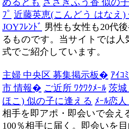
めるとも
ささきふう香 似の
ﾌﾟ
近藤英恵(こんどう はなえ)
JOYﾌﾚﾝﾄﾞ
男性も女性も20代
るものです。当サイトでは人
式でご紹介しています。
主婦 中央区 募集掲示板�
ｱｲｺ
市 情報�
ご近所 ﾜｸﾜｸﾒｰﾙ
茨城 s
ほこ) 似の子に逢える
ﾒｰﾙ恋人
相手を即アポ・即会いで会え
100％相手に届く。即会いを