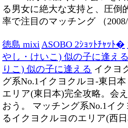
る男女に絶大な支持と、圧倒
率で注目のマッチング （2008/10/17
徳島 mixi
ASOBO 2ｼｮｯﾄﾁｬｯﾄ�
やし・けいこ) 似の子に逢え
りこ) 似の子に逢える
イクヨク
グ系No.1イクヨクルヨ-東日
エリア(東日本)完全攻略。会
おう。 マッチング系No.1イ
るイクヨクルヨのエリア(西日本)