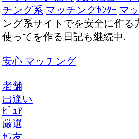
チング系
マッチングｾﾝﾀｰ
マッ
ング系サイトでを安全に作る
使ってを作る日記も継続中.
安心 マッチング
老舗
出逢い
ﾋﾟｭｱ
厳選
ｾﾌ友